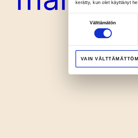
kerätty, kun olet käyttänyt he
Suostumuksen
Välttämätön
valinta
VAIN VÄLTTÄMÄTTÖ