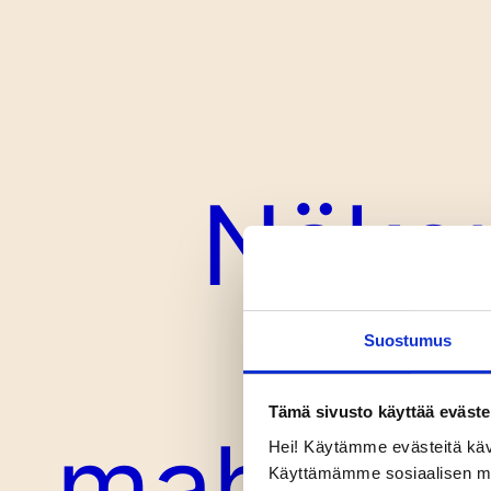
Näkem
ma
Suostumus
Tämä sivusto käyttää eväste
mahdoll
Hei! Käytämme evästeitä käv
Käyttämämme sosiaalisen median