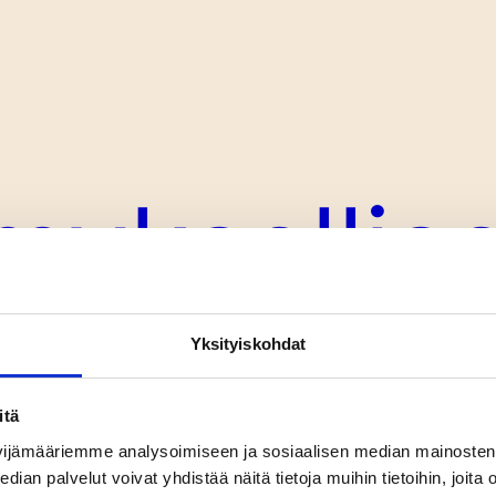
yksellise
ailma on
Yksityiskohdat
itä
isuuksia 
ijämääriemme analysoimiseen ja sosiaalisen median mainosten 
 palvelut voivat yhdistää näitä tietoja muihin tietoihin, joita ole