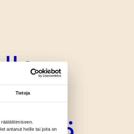
lle
Tietoja
täynnä
räätälöimiseen.
t antanut heille tai joita on