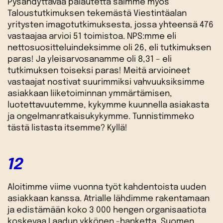
Pysähdyttävää palautetta saimme myös
Taloustutkimuksen tekemästä Viestintäalan
yritysten imagotutkimuksesta, jossa yhteensä 476
vastaajaa arvioi 51 toimistoa. NPS:mme eli
nettosuositteluindeksimme oli 26, eli tutkimuksen
paras! Ja yleisarvosanamme oli 8,31 – eli
tutkimuksen toiseksi paras! Meitä arvioineet
vastaajat nostivat suurimmiksi vahvuuksiksimme
asiakkaan liiketoiminnan ymmärtämisen,
luotettavuutemme, kykymme kuunnella asiakasta
ja ongelmanratkaisukykymme. Tunnistimmeko
tästä listasta itsemme? Kyllä!
12
Aloitimme viime vuonna työt kahdentoista uuden
asiakkaan kanssa. Atrialle lähdimme rakentamaan
ja edistämään koko 3 000 hengen organisaatiota
koskevaa Laadun ykkönen -hanketta, Suomen