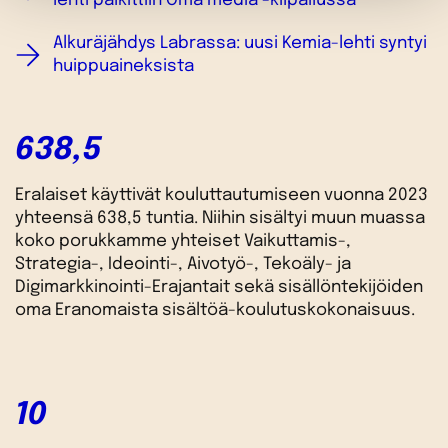
lehti palkittiin Oma media -kilpailussa
Alkuräjähdys Labrassa: uusi Kemia-lehti syntyi
huippuaineksista
638,5
Eralaiset käyttivät kouluttautumiseen vuonna 2023
yhteensä 638,5 tuntia. Niihin sisältyi muun muassa
koko porukkamme yhteiset Vaikuttamis-,
Strategia-, Ideointi-, Aivotyö-, Tekoäly- ja
Digimarkkinointi-Erajantait sekä sisällöntekijöiden
oma Eranomaista sisältöä-koulutuskokonaisuus.
10