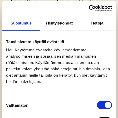
uudet asiakkaamme, mutta myös yhteistyön
laajeneminen jo tutuissa asiakkuuksissamme
esimerkiksi entistä kattavampaan
digimarkkinointiin, viestintään tai vuokra-
Suostumus
Yksityiskohdat
Tietoja
asiantuntijoidemme hyödyntämiseen. Toki
talouden alakulo vaikutti tavalla tai toisella monien
asiakkaidemme suunnitelmiin, ja silloin
Tämä sivusto käyttää evästeitä
muokkasimme yhdessä tekemistämme uuteen
Hei! Käytämme evästeitä kävijämääriemme
malliin.
analysoimiseen ja sosiaalisen median mainosten
räätälöimiseen. Käyttämämme sosiaalisen median
palvelut voivat yhdistää näitä tietoja muihin tietoihin, joita
olet antanut heille tai joita on kerätty, kun olet käyttänyt
heidän palvelujaan.
2 000 000
Verottajaa muistimme viime vuoden mittaan lähes
Suostumuksen
miljoonalla eurolla. Siitä noin puolet oli Eran
Välttämätön
valinta
maksamia veroja ja puolet tilittämiämme palkkojen
ennakonpidätyksiä. Toisen miljoonan makselimme