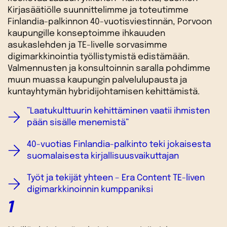
Kirjasäätiölle suunnittelimme ja toteutimme
Finlandia-palkinnon 40-vuotisviestinnän, Porvoon
kaupungille konseptoimme ihkauuden
asukaslehden ja TE-livelle sorvasimme
digimarkkinointia työllistymistä edistämään.
Valmennusten ja konsultoinnin saralla pohdimme
muun muassa kaupungin palvelulupausta ja
kuntayhtymän hybridijohtamisen kehittämistä.
”Laatukulttuurin kehittäminen vaatii ihmisten
pään sisälle menemistä”
40-vuotias Finlandia-palkinto teki jokaisesta
suomalaisesta kirjallisuusvaikuttajan
Työt ja tekijät yhteen – Era Content TE-liven
digimarkkinoinnin kumppaniksi
1