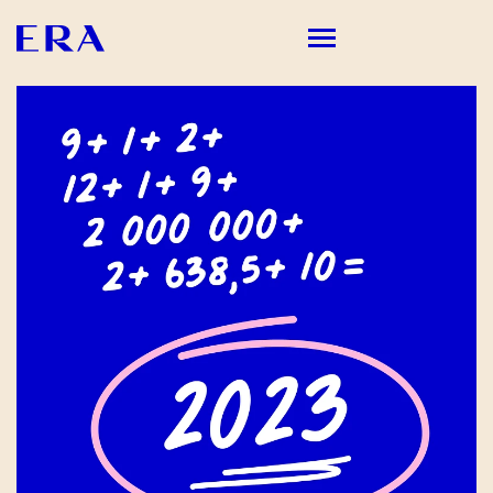
PALVELUMME
TYÖMME
ME
ERASTA KUULUU
YHTEYSTIEDOT