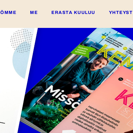
YÖMME
ME
ERASTA KUULUU
YHTEYST