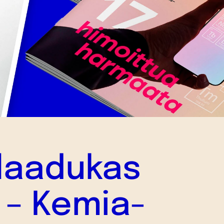
 laadukas
” – Kemia-