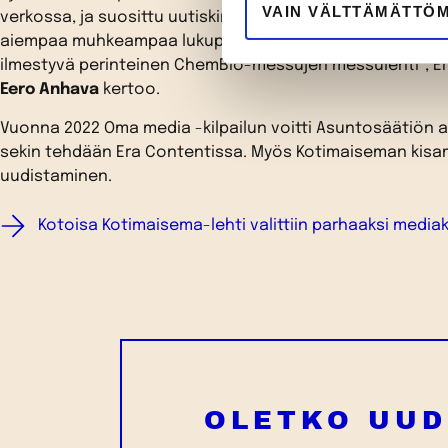
VAIN VÄLTTÄMÄTTÖ
verkossa, ja suosittu uutiskirje alkaa ilmestyä viikoittain.
aiempaa muhkeampaa lukupakettia. Niistä ensimmäinen
ilmestyvä perinteinen ChemBio-messujen messulehti”, Er
Eero Anhava
kertoo.
Vuonna 2022 Oma media -kilpailun voitti Asuntosäätiön a
sekin tehdään Era Contentissa. Myös Kotimaiseman kisa
uudistaminen.
Kotoisa Kotimaisema-lehti valittiin parhaaksi media
OLETKO UUD