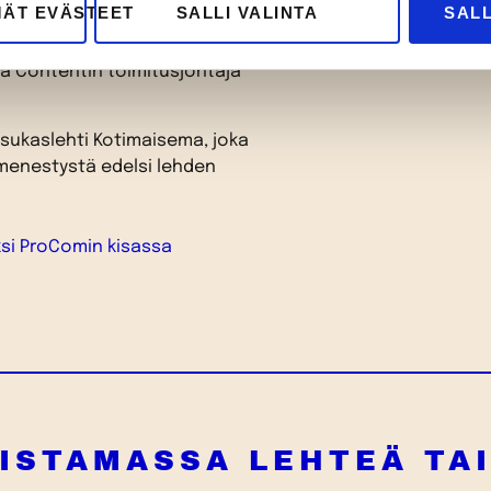
MÄT EVÄSTEET
SALLI VALINTA
SALL
 Printtilehdestä ilmestyy kaksi
 numero on maaliskuussa
a Contentin toimitusjohtaja
sukaslehti Kotimaisema, joka
menestystä edelsi lehden
ksi ProComin kisassa
ISTAMASSA LEHTEÄ TA