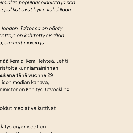
oimialan popularisoinnista ja sen
palikat ovat hyvin kohdillaan –
 lehden. Taitossa on nähty
enttejä on kehitetty sisällön
a, ammattimaisia ja
emää Kemia-Kemi-lehteä. Lehti
aristolta kunniamaininnan
 mukana tänä vuonna 29
alisen median kanava,
ministeriön Kehitys-Utveckling-
idut mediat vaikuttivat
rkitys organisaation