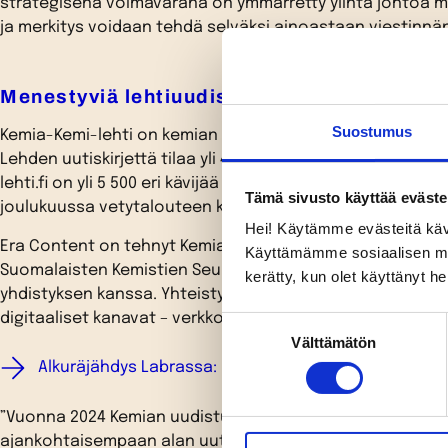
strategisena voimavarana on ymmärretty ylintä johtoa 
ja merkitys voidaan tehdä selväksi ainoastaan viestinnän
Menestyviä lehtiuudistuksia
Suostumus
Kemia-Kemi-lehti on kemian alan kotimainen ammattijulkaisu
Lehden uutiskirjettä tilaa yli 4 600 alan asiantuntijaa ja p
lehti.fi on yli 5 500 eri kävijää kuukaudessa. Lehti ilmesty
Tämä sivusto käyttää eväste
joulukuussa vetytalouteen keskittyvänä erikoisnumerona
Hei! Käytämme evästeitä käv
Era Content on tehnyt Kemia-lehteä vuoden 2023 alusta 
Käyttämämme sosiaalisen median
Suomalaisten Kemistien Seura ry:n, Finska Kemistsamfundet
kerätty, kun olet käyttänyt he
yhdistyksen kanssa. Yhteistyön aluksi Kemian brändi, leh
digitaaliset kanavat – verkkosivu ja uutiskirje – uudistettii
Suostumuksen
Välttämätön
valinta
Alkuräjähdys Labrassa: uusi Kemia-lehti syntyi huipp
”Vuonna 2024 Kemian uudistuminen jatkuu vahvalla panost
ajankohtaisempaan alan uutisointiin. Yhä useampi juttu j