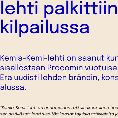
lehti palkitti
kilpailussa
Kemia-Kemi-lehti on saanut ku
sisällöstään Procomin vuotuise
Era uudisti lehden brändin, kon
alussa.
”Kemia-Kemi-lehti on erinomainen ratkaisukeskeinen tied
sen sisällössä: lehti sisältää kansantajuisia artikkeleita 