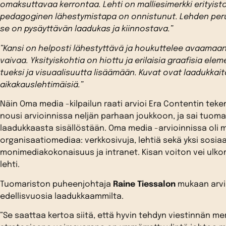
omaksuttavaa kerrontaa. Lehti on malliesimerkki erityist
pedagoginen lähestymistapa on onnistunut. Lehden perus
se on pysäyttävän laadukas ja kiinnostava.”
”Kansi on helposti lähestyttävä ja houkuttelee avaamaan
vaivaa. Yksityiskohtia on hiottu ja erilaisia graafisia elem
tueksi ja visuaalisuutta lisäämään. Kuvat ovat laadukkait
aikakauslehtimäisiä.”
Näin Oma media -kilpailun raati arvioi Era Contentin tek
nousi arvioinnissa neljän parhaan joukkoon, ja sai tuom
laadukkaasta sisällöstään. Oma media -arvioinnissa oli
organisaatiomediaa: verkkosivuja, lehtiä sekä yksi sosia
monimediakokonaisuus ja intranet. Kisan voiton vei ulko
lehti.
Tuomariston puheenjohtaja
Raine Tiessalon
mukaan arvio
edellisvuosia laadukkaammilta.
”Se saattaa kertoa siitä, että hyvin tehdyn viestinnän me