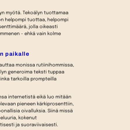
yn myötä. Tekoälyn tuottamaa
on helpompi tuottaa, helpompi
enttimäärä, jolla oikeasti
kymmenen – ehkä vain kolme
n paikalle
a auttaa monissa rutiinihommissa,
älyn generoima teksti tuppaa
uinka tarkoilla prompteilla
sa internetistä eikä luo mitään
elevaan pieneen kärkiprosenttiin,
onallisia oivalluksia. Siinä missä
meluuria, kokenut
isesti ja suoraviivaisesti.