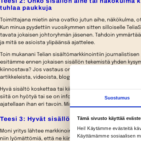
Teesi 2: Onko sisällön aihe tai näkökulma k
tuhlaa paukkuja
Toimittajana mietin aina ovatko jutun aihe, näkökulma, ots
Kun minua pyydettiin vuosikymmen sitten silloiselle Teli
tavata jokaisen johtoryhmän jäsenen. Tahdoin ymmärtää mi
ja mitä se asioista ylipäänsä ajattelee.
Toin mukanani Telian sisältömarkkinointiin journalistisen 
esitämme ennen jokaisen sisällön tekemistä yhden kysymy
kiinnostava? Jos vastaus on ei, paukkuja tekemiseen ei k
artikkeleista, videoista, blogeista, oppaista, vinkeistä t
Hyvä sisältö koskettaa tai kiinnostaa vastaanottajaa aina 
siitä on hyötyä tai se on informatiivinen. Mediassa ja ka
Suostumus
ajatellaan ihan eri tavoin. Minun tehtäväni oli kuroa kui
Teesi 3: Hyvät sisällöt vievät yrityksen tar
Tämä sivusto käyttää eväste
Hei! Käytämme evästeitä käv
Moni yritys lähtee markkinoinnissaan siitä, että omat tu
Käyttämämme sosiaalisen median
niin lyömättömiä, että ne kiinnostavat automaattisesti ih