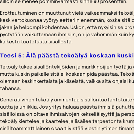
silloin se menee pomminvarmasti sinne 90 prosenttiin.
Erottautuminen on muuttunut vielä vaikeammaksi tekoäl
keskivertokuonaa vyöryy eetteriin enemmän, koska sitä 
jakaa ja helpompi kohdentaa. Uskon, että nykyisin se pros
pystytään vaikuttamaan ihmisiin, on jo vähemmän kuin 
kaikesta tuotetusta sisällöstä.
Teesi 5: Älä päästä tekoälyä koskaan kuski
Tekoäly tukee sisällöntekijöiden ja markkinoijien työtä j
mutta kuskin paikalle sitä ei koskaan pidä päästää. Teko
olemaan keskinkertaista ja kliseistä, vaikka sitä ohjaisi k
tahansa.
Generatiivinen tekoäly ammentaa sisällöntuotantotaiton
uutta ja uniikkia. Jos yritys haluaa päästä ihmisiä puhutt
sisällöissä on oltava ihmisaivojen kekseliäisyyttä ja perso
tekoäly kiertelee ja kaartelee ja lisäilee tarpeetonta kru
sisältöammattilainen osaa tiivistää viestin ytimen timantt