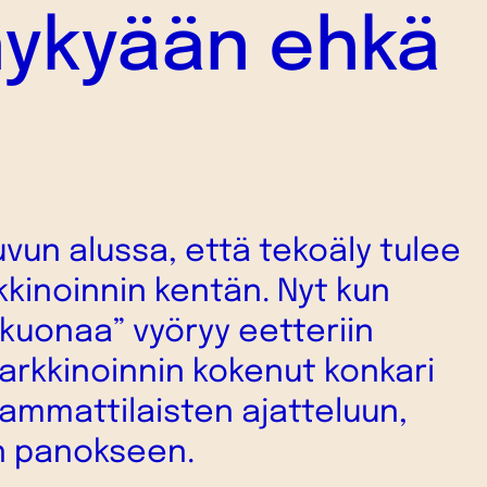
nykyään ehkä
uvun alussa, että tekoäly tulee
kinoinnin kentän. Nyt kun
kuonaa” vyöryy eetteriin
arkkinoinnin kokenut konkari
ammattilaisten ajatteluun,
n panokseen.