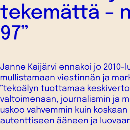
tekemättä – 
97”
Janne Kaijärvi ennakoi jo 2010-l
mullistamaan viestinnän ja mark
”tekoälyn tuottamaa keskiverto
valtoimenaan, journalismin ja m
uskoo vahvemmin kuin koskaan 
autenttiseen ääneen ja luovaa