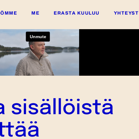
YÖMME
ME
ERASTA KUULUU
YHTEYST
 sisällöistä
ttää