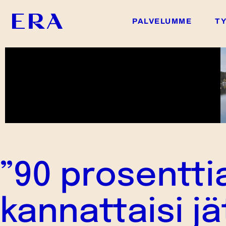
PALVELUMME
T
”90 prosenttia
kannattaisi jä