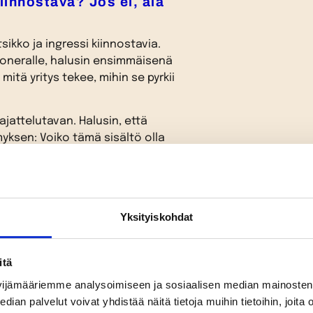
iinnostava? Jos ei, älä
ikko ja ingressi kiinnostavia.
aSoneralle, halusin ensimmäisenä
tä yritys tekee, mihin se pyrkii
ajattelutavan. Halusin, että
ksen: Voiko tämä sisältö olla
annata tuhlata, on kyse sitten
ai somepostauksista.
jollain tavalla. Se viihdyttää,
upallisissa organisaatioissa
Yksityiskohdat
lua kapeammaksi.
inaa eteenpäin
itä
ijämääriemme analysoimiseen ja sosiaalisen median mainosten 
otteet, mainokset ja hinnat ovat
 palvelut voivat yhdistää näitä tietoja muihin tietoihin, joita ole
misiä. Näinhän ei tietenkään ole.