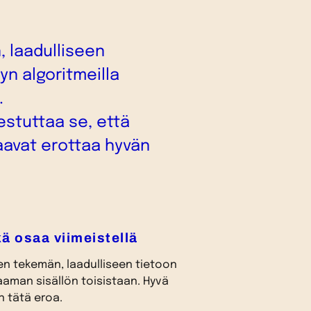
 laadulliseen
yn algoritmeilla
.
estuttaa se, että
saavat erottaa hyvän
kä osaa viimeistellä
n tekemän, laadulliseen tietoon
aaman sisällön toisistaan. Hyvä
n tätä eroa.