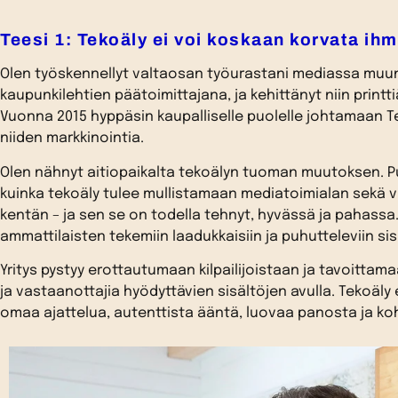
Teesi 1: Tekoäly ei voi koskaan korvata ih
Olen työskennellyt valtaosan työurastani mediassa mu
kaupunkilehtien päätoimittajana, ja kehittänyt niin printti
Vuonna 2015 hyppäsin kaupalliselle puolelle johtamaan Teli
niiden markkinointia.
Olen nähnyt aitiopaikalta tekoälyn tuoman muutoksen. Pu
kuinka tekoäly tulee mullistamaan mediatoimialan sekä v
kentän – ja sen se on todella tehnyt, hyvässä ja pahassa
ammattilaisten tekemiin laadukkaisiin ja puhutteleviin sis
Yritys pystyy erottautumaan kilpailijoistaan ja tavoitta
ja vastaanottajia hyödyttävien sisältöjen avulla. Tekoäly
omaa ajattelua, autenttista ääntä, luovaa panosta ja 