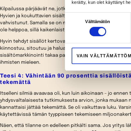
kerätty, kun olet käyttänyt he
Kilpailussa pärjäävät ne, jotka pystyvät aidosti kiinnosta
Suostumuksen
Hyvien ja koukuttavien sisältöjen kyky viedä yrityksen t
Välttämätön
valinta
vahvistunut. Samalla se on muuttunut hirveän paljon va
ole helppoa, sillä kaikenlaisten sisältöjen tulva eri kanav
Hyvin tehdyt sisällöt kertovat yrityksen tarinaa niin hou
kiinnostuu, sitoutuu ja haluaa viettää jatkossakin aikaan
sisältömarkkinointi takaa parhaimmillaan sen, että yrity
VAIN VÄLTTÄMÄTTÖ
ihmisten mieleen.
Teesi 4: Vähintään 90 prosenttia sisällöistä
tekemättä
Itselleni silmiä avaavaa oli, kun luin aikoinaan – jo ennen
yhdysvaltalaisesta tutkimuksesta arvion, jonka mukaan no
kannattaisi jättää tekemättä. Se oli vaikuttava luku. Vars
käytettävissä tämän tyyppiseen tekemiseen miljoonakert
Näen, että tilanne on edelleen pitkälti sama. Jos yritys l