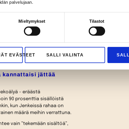
idän palvelujaan.
vaan sisältömarkkinointiin.
arinaa eteenpäin on entisestään
Mieltymykset
Tilastot
ikeammaksi. Erottautuminen ei
issa on valtava.
kuttelevasti, että kohderyhmä
sa sisältöjen parissa. Onnistunut
ksen brändi tulee ensimmäisenä
MÄT EVÄSTEET
SALLI VALINTA
SALL
 kannattaisi jättää
 tekoälyä – eräästä
in 90 prosenttia sisällöistä
inkin, kun Jenkeissä rahaa on
ainen määrä meihin verrattuna.
ähtee vain ”tekemään sisältöä”,