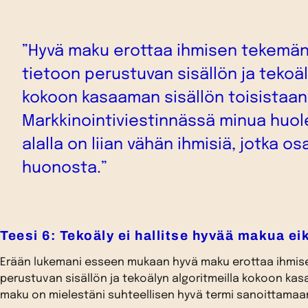
”Hyvä maku erottaa ihmisen tekemän,
tietoon perustuvan sisällön ja tekoäl
kokoon kasaaman sisällön toisistaan
Markkinointiviestinnässä minua huol
alalla on liian vähän ihmisiä, jotka o
huonosta.”
Teesi 6: Tekoäly ei hallitse hyvää makua ei
Erään lukemani esseen mukaan hyvä maku erottaa ihmise
perustuvan sisällön ja tekoälyn algoritmeilla kokoon kas
maku on mielestäni suhteellisen hyvä termi sanoittamaa