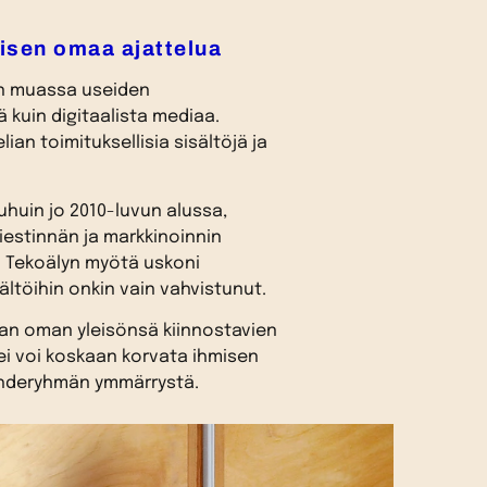
misen omaa ajattelua
un muassa useiden
ä kuin digitaalista mediaa.
an toimituksellisia sisältöjä ja
huin jo 2010-luvun alussa,
iestinnän ja markkinoinnin
. Tekoälyn myötä uskoni
ältöihin onkin vain vahvistunut.
maan oman yleisönsä kiinnostavien
 ei voi koskaan korvata ihmisen
kohderyhmän ymmärrystä.