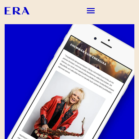
PALVELUMME
TYÖMME
ME
ERASTA KUULUU
YHTEYSTIEDOT