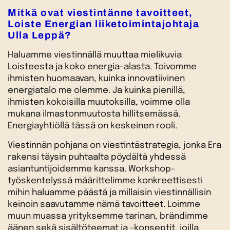
Mitkä ovat viestintänne tavoitteet,
Loiste Energian liiketoimintajohtaja
Ulla Leppä?
Haluamme viestinnällä muuttaa mielikuvia
Loisteesta ja koko energia-alasta. Toivomme
ihmisten huomaavan, kuinka innovatiivinen
energiatalo me olemme. Ja kuinka pienillä,
ihmisten kokoisilla muutoksilla, voimme olla
mukana ilmastonmuutosta hillitsemässä.
Energiayhtiöllä tässä on keskeinen rooli.
Viestinnän pohjana on viestintästrategia, jonka Era
rakensi täysin puhtaalta pöydältä yhdessä
asiantuntijoidemme kanssa. Workshop-
työskentelyssä määrittelimme konkreettisesti
mihin haluamme päästä ja millaisin viestinnällisin
keinoin saavutamme nämä tavoitteet. Loimme
muun muassa yrityksemme tarinan, brändimme
äänen sekä sisältöteemat ja -konseptit, joilla