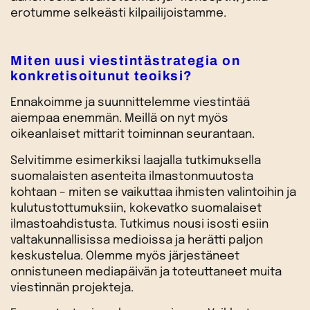
erotumme selkeästi kilpailijoistamme.
Miten uusi viestintästrategia on
konkretisoitunut teoiksi?
Ennakoimme ja suunnittelemme viestintää
aiempaa enemmän. Meillä on nyt myös
oikeanlaiset mittarit toiminnan seurantaan.
Selvitimme esimerkiksi laajalla tutkimuksella
suomalaisten asenteita ilmastonmuutosta
kohtaan – miten se vaikuttaa ihmisten valintoihin ja
kulutustottumuksiin, kokevatko suomalaiset
ilmastoahdistusta. Tutkimus nousi isosti esiin
valtakunnallisissa medioissa ja herätti paljon
keskustelua. Olemme myös järjestäneet
onnistuneen mediapäivän ja toteuttaneet muita
viestinnän projekteja.