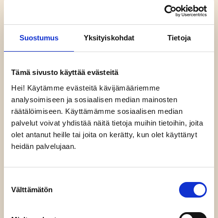
Suostumus
Yksityiskohdat
Tietoja
PALVELUMME
LOISTEELLE
Tämä sivusto käyttää evästeitä
Hei! Käytämme evästeitä kävijämääriemme
STRATEGIA JA SUUNNITTELU
analysoimiseen ja sosiaalisen median mainosten
räätälöimiseen. Käyttämämme sosiaalisen median
VIESTINTÄ
palvelut voivat yhdistää näitä tietoja muihin tietoihin, joita
olet antanut heille tai joita on kerätty, kun olet käyttänyt
heidän palvelujaan.
SISÄLTÖMARKKINOINTI
SISÄLLÖT
Suostumuksen
Välttämätön
valinta
KOULUTUS JA VALMENNUS