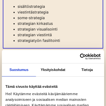
sisältöstrategia
viestintästrategia
some-strategia
strategian kirkastus
strategian visualisointi
strategian viestintä
strategiatyön fasilitointi
KYSYMYKSIÄ JA VASTAUKSIA
Suostumus
Yksityiskohdat
Tietoja
STRATEGIATYÖSTÄ
Tämä sivusto käyttää evästeitä
Kuinka kauan strategian rakentaminen
kestää?
Hei! Käytämme evästeitä kävijämääriemme
analysoimiseen ja sosiaalisen median mainosten
Strategiatyö muodostuu noin viikon välein
räätälöimiseen. Käyttämämme sosiaalisen median