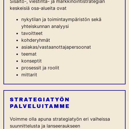
Sisältö-, viestintä- ja markkinointistrategian
keskeisiä osa-alueita ovat
nykytilan ja toimintaympäristön sekä
yhteiskunnan analyysi
tavoitteet
kohderyhmät
asiakas/vastaanottajapersoonat
teemat
konseptit
prosessit ja roolit
mittarit
STRATEGIATYÖN
PALVELUITAMME
Voimme olla apuna strategiatyön eri vaiheissa
suunnittelusta ja lanseeraukseen