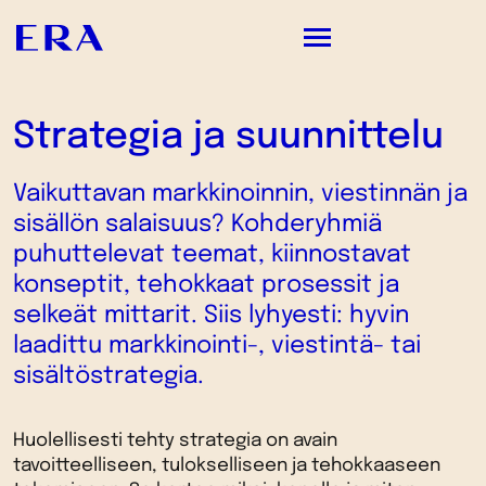
Strategia ja suunnittelu
PALVELUMME
TYÖMME
Vaikuttavan markkinoinnin, viestinnän ja
sisällön salaisuus? Kohderyhmiä
ME
puhuttelevat teemat, kiinnostavat
ERASTA KUULUU
konseptit, tehokkaat prosessit ja
selkeät mittarit. Siis lyhyesti: hyvin
YHTEYSTIEDOT
laadittu markkinointi-, viestintä- tai
sisältöstrategia.
Huolellisesti tehty strategia on avain
tavoitteelliseen, tulokselliseen ja tehokkaaseen