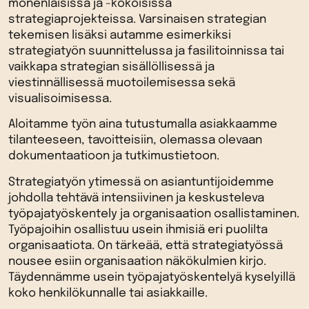
monenlaisissa ja -kokoisissa
strategiaprojekteissa. Varsinaisen strategian
tekemisen lisäksi autamme esimerkiksi
strategiatyön suunnittelussa ja fasilitoinnissa tai
vaikkapa strategian sisällöllisessä ja
viestinnällisessä muotoilemisessa sekä
visualisoimisessa.
Aloitamme työn aina tutustumalla asiakkaamme
tilanteeseen, tavoitteisiin, olemassa olevaan
dokumentaatioon ja tutkimustietoon.
Strategiatyön ytimessä on asiantuntijoidemme
johdolla tehtävä intensiivinen ja keskusteleva
työpajatyöskentely ja organisaation osallistaminen.
Työpajoihin osallistuu usein ihmisiä eri puolilta
organisaatiota. On tärkeää, että strategiatyössä
nousee esiin organisaation näkökulmien kirjo.
Täydennämme usein työpajatyöskentelyä kyselyillä
koko henkilökunnalle tai asiakkaille.