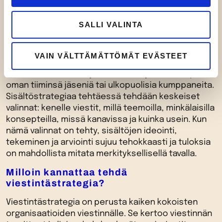
sisältöstrategia?
SALLI VALINTA
Suosittelemme ehdottomasti sisältöstrategian
tekemistä, jos haluatte organisaatiossanne
panostaa sisältöihin ja sisältömarkkinointiin.
VAIN VÄLTTÄMÄTTÖMÄT EVÄSTEET
Sisältöstrategia on työkalu, joka ohjaa
sisältömarkkinointia ja sisällöntekijöitä – ovatpa he
oman tiiminsä jäseniä tai ulkopuolisia kumppaneita.
Sisältöstrategiaa tehtäessä tehdään keskeiset
valinnat: kenelle viestit, millä teemoilla, minkälaisilla
konsepteilla, missä kanavissa ja kuinka usein. Kun
nämä valinnat on tehty, sisältöjen ideointi,
tekeminen ja arviointi sujuu tehokkaasti ja tuloksia
on mahdollista mitata merkityksellisellä tavalla.
Milloin kannattaa tehdä
viestintästrategia?
Viestintästrategia on perusta kaiken kokoisten
organisaatioiden viestinnälle. Se kertoo viestinnän