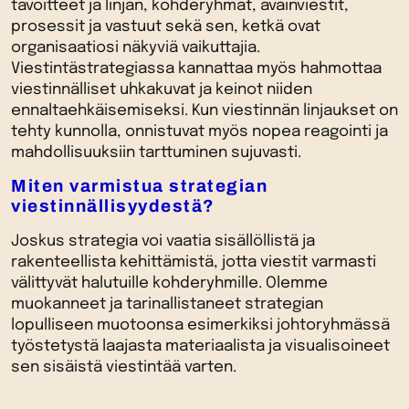
tavoitteet ja linjan, kohderyhmät, avainviestit,
prosessit ja vastuut sekä sen, ketkä ovat
organisaatiosi näkyviä vaikuttajia.
Viestintästrategiassa kannattaa myös hahmottaa
viestinnälliset uhkakuvat ja keinot niiden
ennaltaehkäisemiseksi. Kun viestinnän linjaukset on
tehty kunnolla, onnistuvat myös nopea reagointi ja
mahdollisuuksiin tarttuminen sujuvasti.
Miten varmistua strategian
viestinnällisyydestä?
Joskus strategia voi vaatia sisällöllistä ja
rakenteellista kehittämistä, jotta viestit varmasti
välittyvät halutuille kohderyhmille. Olemme
muokanneet ja tarinallistaneet strategian
lopulliseen muotoonsa esimerkiksi johtoryhmässä
työstetystä laajasta materiaalista ja visualisoineet
sen sisäistä viestintää varten.