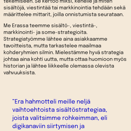
tekemiseen. Se kertoo miksi, kenelle ja miten
sisältöjä, viestintää tai markkinointia tehdään sekä
määrittelee mittarit, joilla onnistumista seurataan.
Me Erassa teemme sisältö-, viestintä-,
markkinointi- ja some-strategioita.
Strategiatyömme lähtee aina asiakkaamme
tavoitteista, mutta tarkastelee maailmaa
kohderyhmien silmin. Mielestämme hyvä strategia
johtaa aina kohti uutta, mutta ottaa huomioon myös
historian ja lähtee liikkeelle olemassa olevista
vahvuuksista.
”Era hahmotteli meille neljä
vaihtoehtoista sisältöstrategiaa,
joista valitsimme rohkeimman, eli
digikanaviin siirtymisen ja