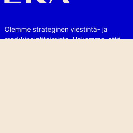
Olemme strateginen viestintä- ja
markkinointitoimisto. Uskomme, että
näkemykselliselle maailma on
mahdollisuuksia täynnä. Autamme
asiakkaitamme kehittymään,
vaikuttamaan ja kasvamaan. NPS-
lukumme on 94 – suosituksemme ovat
siis kohdillaan!
TULE KÄYMÄÄN
Takomotie 8