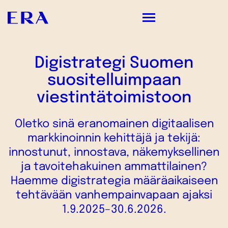
Digistrategi Suomen
PALVELUMME
suositelluimpaan
TYÖMME
viestintätoimistoon
ME
Oletko sinä eranomainen digitaalisen
ERASTA KUULUU
markkinoinnin kehittäjä ja tekijä:
innostunut, innostava, näkemyksellinen
YHTEYSTIEDOT
ja tavoitehakuinen ammattilainen?
Haemme digistrategia määräaikaiseen
tehtävään vanhempainvapaan ajaksi
1.9.2025–30.6.2026.