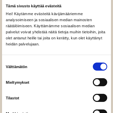
Tämä sivusto käyttää evästeitä
Hei! Käytämme evästeitä kävijämääriemme
Haluan vastaanottaa Era Contentin
analysoimiseen ja sosiaalisen median mainosten
uutiskirjeen ja annan Era Contentille
räätälöimiseen. Käyttämämme sosiaalisen median
markkinointiluvan.
palvelut voivat yhdistää näitä tietoja muihin tietoihin, joita
olet antanut heille tai joita on kerätty, kun olet käyttänyt
heidän palvelujaan.
LÄHETÄ HAKEMUS
Suostumuksen
Välttämätön
valinta
Mieltymykset
TUTUSTU ERAAN
Tilastot
TYÖMME