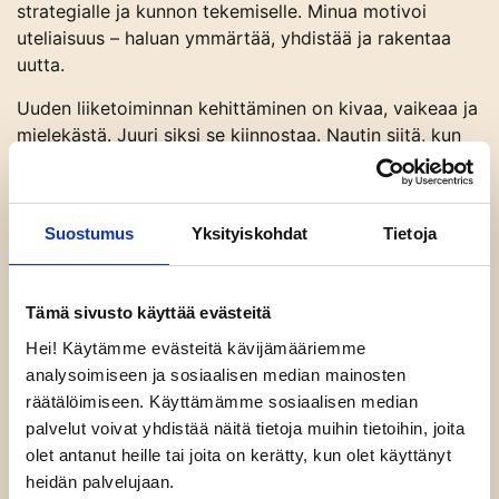
strategialle ja kunnon tekemiselle. Minua motivoi
uteliaisuus – haluan ymmärtää, yhdistää ja rakentaa
uutta.
Uuden liiketoiminnan kehittäminen on kivaa, vaikeaa ja
mielekästä. Juuri siksi se kiinnostaa. Nautin siitä, kun
saan sukeltaa syvälle ilmiöihin, purkaa ne osiin ja
rakentaa niistä jotain merkityksellistä.
Innostus tarttuu, ja parhaat ideat syntyvät dialogissa.
Suostumus
Yksityiskohdat
Tietoja
Kokeilut ja rohkeus ajatella toisin vievät usein
parhaisiin ratkaisuihin.
Tämä sivusto käyttää evästeitä
MEIDÄN MIELESTÄMME!
Hei! Käytämme evästeitä kävijämääriemme
Nopea hahmottaja, ennakkoluuloton uuden kokeilija,
analysoimiseen ja sosiaalisen median mainosten
vauhdikas, tehokas, tsemppari
räätälöimiseen. Käyttämämme sosiaalisen median
palvelut voivat yhdistää näitä tietoja muihin tietoihin, joita
ERITYISOSA
A
MINEN
olet antanut heille tai joita on kerätty, kun olet käyttänyt
Strategia- ja brändityöt, markkinointi- ja
heidän palvelujaan.